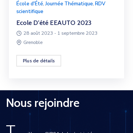
École d'Été
,
Journée Thématique
,
RDV
scientifique
Ecole D’été EEAUTO 2023
28 août 2023 -
1 septembre 2023
Grenoble
Plus de détails
Nous rejoindre
T